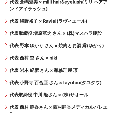
代表 倉嶋愛美 × milli hair&eyelush(ミリ ヘアア
ンドアイラッシュ)
代表 淡野裕子 × Raviel(ラヴィエール)
代表取締役 増原寛之 さん × (株)マスハラ建設
代表 野本 ゆかり さん × 焼肉とお酒 縁(ゆかり)
代表 西村 空 さん × niki
代表 岩本 紀彦 さん × 靴修理屋 凛
代表 小野寺 百合亜 さん × tayutau(タユタウ)
代表取締役 中川 隆さん × (株)サオール
代表 西村 静香さん × 西村静香メディカルバレエ