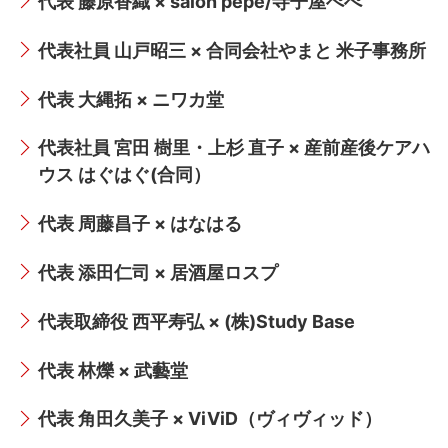
代表 藤原香織 × salon pepe/寺子屋ぺぺ
共済・福利厚生
検定試験
代表社員 山戸昭三 × 合同会社やまと 米子事務所
貸会議室・テナント募集
代表 大縄拓 × ニワカ堂
証明書・申請
代表社員 宮田 樹里・上杉 直子 × 産前産後ケアハ
ウス はぐはぐ(合同）
職員採用
代表 周藤昌子 × はなはる
情報
代表 添田仁司 × 居酒屋ロスプ
代表取締役 西平寿弘 × (株)Study Base
代表 林爍 × 武藝堂
代表 角田久美子 × ViViD（ヴィヴィッド）