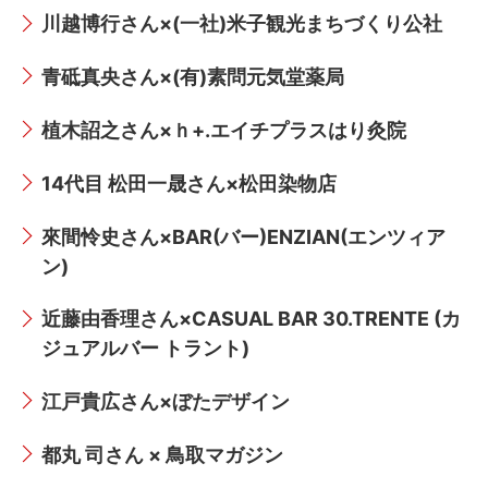
川越博行さん×(一社)米子観光まちづくり公社
青砥真央さん×(有)素問元気堂薬局
植木詔之さん×ｈ+.エイチプラスはり灸院
14代目 松田一晟さん×松田染物店
來間怜史さん×BAR(バー)ENZIAN(エンツィア
ン)
近藤由香理さん×CASUAL BAR 30.TRENTE (カ
ジュアルバー トラント)
江戸貴広さん×ぼたデザイン
都丸 司さん × 鳥取マガジン