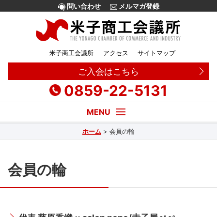
問い合わせ
メルマガ登録
米子商工会議所
アクセス
サイトマップ
ご入会はこちら
0859-22-5131
ホーム
>
会員の輪
経営・創業相談
融資
会員の輪
補助金
販路拡大