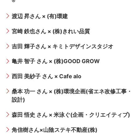
®
渡辺 昇さん × (有)環建
宮崎 鉄也さん × (株)きれい品質
吉田 輝子さん × キミトデザインスタジオ
亀井 智子 さん × (株)GOOD GROW
西田 美紗子 さん × Cafe alo
桑本 功一 さん × (株)環境企画(省エネ改修工事・
設計)
森田 悟史 さん × 米泳ぐ(企画・クリエイティブ)
角信樹さん×山陰ステキ不動産(株)