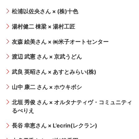
松浦以佐央さん × (株)十色
湯村健二 棟梁 × 湯村工匠
友森 絵美さん × ㈱米子オートセンター
渡辺 武憲 さん × 京武うどん
武良 英昭さん × あすとみらい(株)
山中 康二 さん × ホウキボシ
北垣 秀俊 さん × オルタナティヴ・コミュニティ
るぺりえ
長谷 幸恵さん × L’ecrin(レクラン)