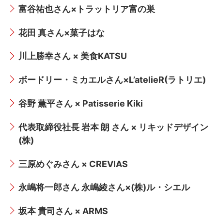
富谷祐也さん×トラットリア富の巣
花田 真さん×菓子はな
川上勝幸さん × 美食KATSU
ボードリー・ミカエルさん×L’atelieR(ラトリエ)
谷野 薫平さん × Patisserie Kiki
代表取締役社長 岩本 朗 さん × リキッドデザイン
(株)
三原めぐみさん × CREVIAS
永嶋将一郎さん 永嶋綾さん×(株)ル・シエル
坂本 貴司さん × ARMS