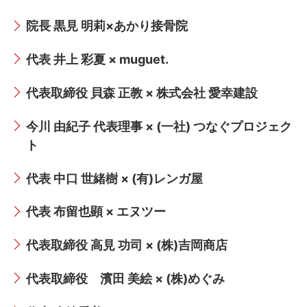
院長 黒見 明莉×あかり接骨院
代表 井上 彩夏 × muguet.
代表取締役 貝森 正教 × 株式会社 愛幸建設
今川 由紀子 代表理事 × (一社) つなぐプロジェク
ト
代表 中口 世緒樹 × (有)レンガ屋
代表 布留也顕 × エヌツー
代表取締役 高見 功司 × (株)吉岡商店
代表取締役 濱田 美絵 × (株)めぐみ