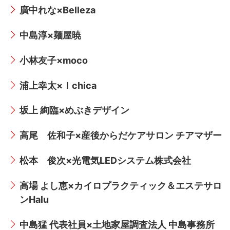
廣中れな×Belleza
中島淳×麺屋暁
小林友子×moco
浦上幸太×Ｉchica
坂上 絢臨×めぶきデザイン
高尾 佐和子×産後からだケアサロン チアマザー
松本 俊次×光電気LEDシステム株式会社
高場 よし恵×カイロプラクティック＆エステサロ
ンHalu
中島猛 代表社員×土地家屋調査法人 中島事務所