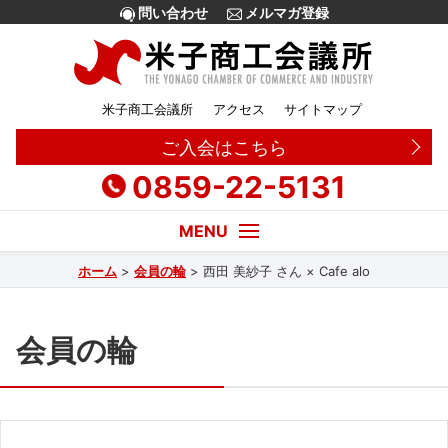
問い合わせ
メルマガ登録
米子商工会議所
アクセス
サイトマップ
ご入会はこちら
0859-22-5131
ホーム
>
会員の輪
>
西田 美紗子 さん × Cafe alo
経営・創業相談
融資
会員の輪
補助金
販路拡大