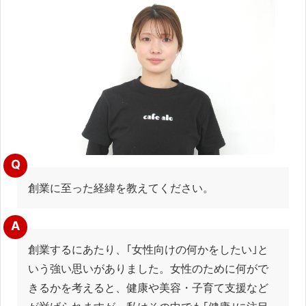
ン
ド
ウ
で
開
き
ま
す)
Q
創業に至った経緯を教えてください。
A
創業するにあたり、｢女性向けの何かをしたい｣と
いう強い思いがありました。女性のために何がで
きるかを考えると、健康や美容・子育て支援など