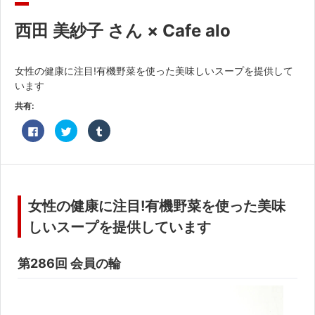
共済・福利厚生
西田 美紗子 さん × Cafe alo
検定試験
貸会議室・テナント募集
女性の健康に注目!有機野菜を使った美味しいスープを提供して
います
証明書・申請
共有:
職員採用
Facebook
ク
ク
で
リ
リ
共
ッ
ッ
有
ク
ク
情報
す
し
し
る
て
て
に
Twitter
Tumblr
は
で
で
ク
共
共
女性の健康に注目!有機野菜を使った美味
リ
有
有
ッ
(新
(新
ク
し
し
しいスープを提供しています
し
い
い
て
ウ
ウ
く
ィ
ィ
だ
ン
ン
第286回 会員の輪
さ
ド
ド
い
ウ
ウ
(新
で
で
し
開
開
い
き
き
ウ
ま
ま
ィ
す)
す)