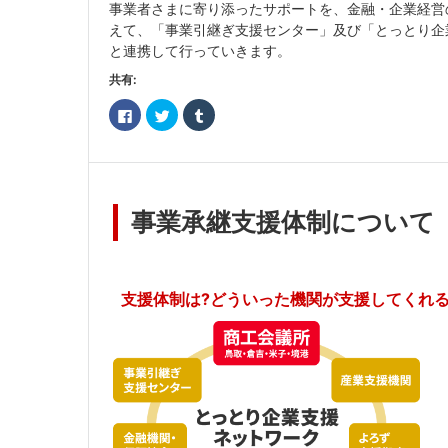
事業者さまに寄り添ったサポートを、金融・企業経営
えて、「事業引継ぎ支援センター」及び「とっとり企
と連携して行っていきます。
共有:
Facebook
ク
ク
で
リ
リ
共
ッ
ッ
有
ク
ク
す
し
し
る
て
て
に
Twitter
Tumblr
は
で
で
ク
共
共
事業承継支援体制について
リ
有
有
ッ
(新
(新
ク
し
し
し
い
い
て
ウ
ウ
く
ィ
ィ
だ
ン
ン
支援体制は?どういった機関が支援してくれる
さ
ド
ド
い
ウ
ウ
(新
で
で
し
開
開
い
き
き
ウ
ま
ま
ィ
す)
す)
ン
ド
ウ
で
開
き