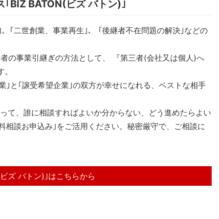
IZ BATON(ビズ バトン)｣
｣、｢二世創業、事業再生｣、 ｢後継者不在問題の解決｣などの
者の事業引継ぎの方法として、 『第三者(会社又は個人)へ
す。
渡希望企業｣と｢譲受希望企業｣の双方が幸せになれる、ベストな相手
あたって、誰に相談すればよいか分からない、どう進めたらよい
・無料相談お申込み｣をご活用ください。秘密厳守で、ご相談に
ON(ビズ バトン)｣はこちらから