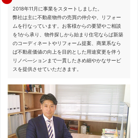
ド
ウ
で
2018年11月に事業をスタートしました。
開
き
弊社は主に不動産物件の売買の仲介や、リフォー
ま
す)
ムを行なっています。お客様からの要望やご相談
を1から承り、物件探しから始まり住宅ならば新築
のコーディネートやリフォーム提案、商業系なら
ば不動産価値の向上を目的とした用途変更を伴う
リノベ―ションまで一貫したきめ細やかなサービ
スを提供させていただきます。