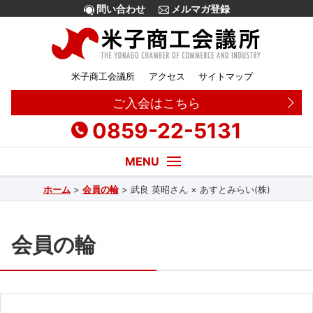
問い合わせ
メルマガ登録
米子商工会議所
アクセス
サイトマップ
ご入会はこちら
0859-22-5131
ホーム
>
会員の輪
>
武良 英昭さん × あすとみらい(株)
経営・創業相談
融資
会員の輪
補助金
販路拡大