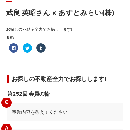
共済・福利厚生
武良 英昭さん × あすとみらい(株)
検定試験
貸会議室・テナント募集
お探しの不動産全力でお探しします!
共有:
証明書・申請
Facebook
ク
ク
で
リ
リ
職員採用
共
ッ
ッ
有
ク
ク
す
し
し
る
て
て
情報
に
Twitter
Tumblr
は
で
で
ク
共
共
お探しの不動産全力でお探しします!
リ
有
有
ッ
(新
(新
ク
し
し
し
い
い
て
ウ
ウ
第252回 会員の輪
く
ィ
ィ
だ
ン
ン
Q
さ
ド
ド
い
ウ
ウ
(新
で
で
事業内容を教えてください。
し
開
開
い
き
き
ウ
ま
ま
ィ
す)
す)
ン
A