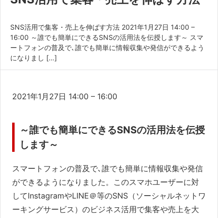
共済・福利厚生
検定試験
SNS活用で集客・売上を伸ばす方法 2021年1月27日 14:00 –
16:00 ～誰でも簡単にできるSNSの活用法を伝授します～ スマ
貸会議室・テナント募集
ートフォンの普及で､誰でも簡単に情報収集や発信ができるよう
になりまし […]
証明書・申請
職員採用
SNS
2021年1月27日
14:00
–
16:00
情報
活
用
～誰でも簡単にできるSNSの活用法を伝授
で
します～
集
客・
スマートフォンの普及で､誰でも簡単に情報収集や発信
売
ができるようになりました。このスマホユーザーに対
上
してInstagramやLINE＠等のSNS（ソーシャルネットワ
を
ーキングサービス）のビジネス活用で集客や売上を大