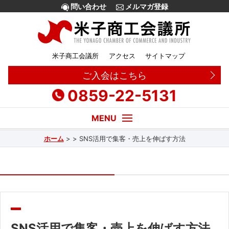
問い合わせ
メルマガ登録
米子商工会議所
アクセス
サイトマップ
ご入会はこちら
0859-22-5131
ホーム
>
>
SNS活用で集客・売上を伸ばす方法
経営・創業相談
融資
補助金
販路拡大
SNS活用で集客・売上を伸ばす方法