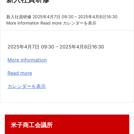
共済・福利厚生
検定試験
新入社員研修 2025年4月7日 09:30 – 2025年4月8日16:30
More information Read more カレンダーを表示
貸会議室・テナント募集
証明書・申請
新
2025年4月7日
09:30
–
2025年4月8日
16:30
職員採用
入
More information
社
情報
員
Read more
研
カレンダーを表示
修
米子商工会議所