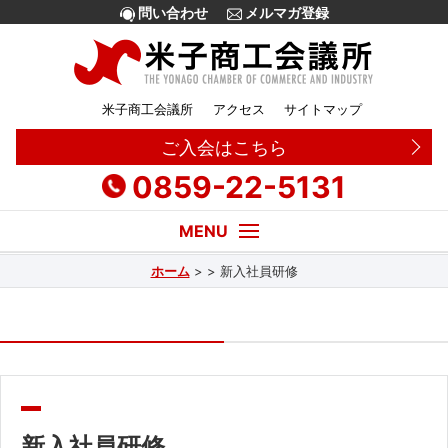
問い合わせ
メルマガ登録
米子商工会議所
アクセス
サイトマップ
ご入会はこちら
0859-22-5131
ホーム
>
>
新入社員研修
経営・創業相談
融資
補助金
販路拡大
新入社員研修