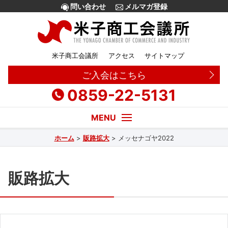
問い合わせ
メルマガ登録
米子商工会議所
アクセス
サイトマップ
ご入会はこちら
0859-22-5131
ホーム
>
販路拡大
>
メッセナゴヤ2022
経営・創業相談
融資
販路拡大
補助金
販路拡大