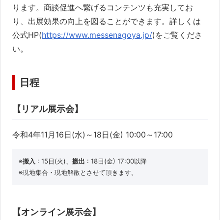
ド
ります。商談促進へ繋げるコンテンツも充実してお
ウ
で
開
り、出展効果の向上を図ることができます。詳しくは
き
ま
公式HP(
https://www.messenagoya.jp/
)をご覧くださ
す)
い。
日程
【リアル展示会】
令和4年11月16日(水)～18日(金) 10:00～17:00
※
搬入
: 15日(火)、
搬出
: 18日(金) 17:00以降
※現地集合・現地解散とさせて頂きます。
【オンライン展示会】