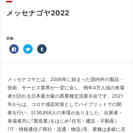
共済・福利厚生
メッセナゴヤ2022
検定試験
貸会議室・テナント募集
共有:
証明書・申請
Facebook
ク
ク
で
リ
リ
職員採用
共
ッ
ッ
有
ク
ク
す
し
し
る
て
て
情報
に
Twitter
Tumblr
は
で
で
ク
共
共
メッセナゴヤとは、2006年に始まった国内外の製品・
リ
有
有
ッ
(新
(新
技術、サービス業界が一堂に会し、例年4万人強の来場
ク
し
し
し
い
い
て
ウ
ウ
者が訪れる日本最大級の異業種交流展示会です。2021
く
ィ
ィ
だ
ン
ン
年からは、コロナ感染対策としてハイブリットでの開
さ
ド
ド
い
ウ
ウ
催を行い、計36,868人の来場がありました。出展者・
(新
で
で
し
開
開
い
き
き
来場者共に｢製造業｣をはじめ｢住宅・建設・不動産｣
ウ
ま
ま
ィ
す)
す)
｢IT・情報通信｣｢商社・流通・物流｣等、業種は多岐に亘
ン