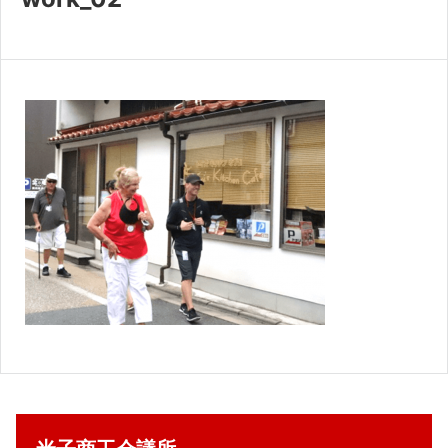
共済・福利厚生
検定試験
貸会議室・テナント募集
証明書・申請
職員採用
情報