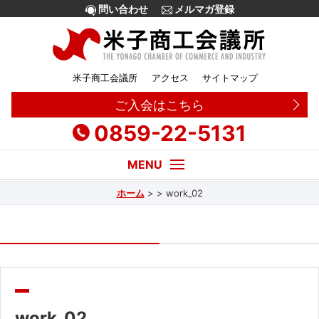
問い合わせ
メルマガ登録
米子商工会議所
アクセス
サイトマップ
ご入会はこちら
0859-22-5131
ホーム
>
>
work_02
経営・創業相談
融資
補助金
販路拡大
work_02