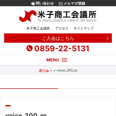
問い合わせ
メルマガ登録
米子商工会議所
アクセス
サイトマップ
ご入会はこちら
0859-22-5131
ホーム
>
>
voice_300_qr
経営・創業相談
融資
補助金
販路拡大
voice_300_qr