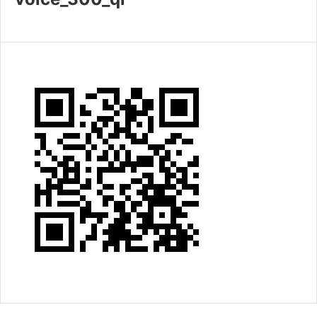
共済・福利厚生
検定試験
貸会議室・テナント募集
証明書・申請
職員採用
情報