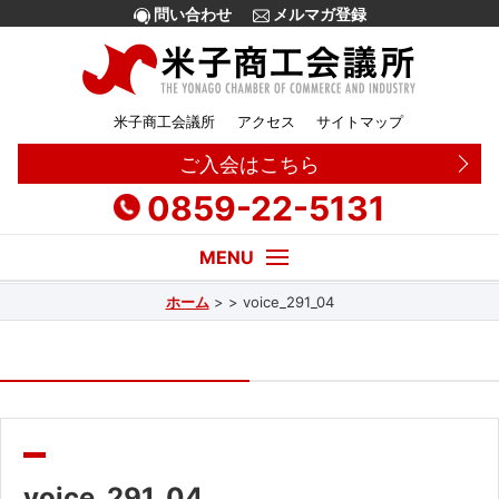
問い合わせ
メルマガ登録
米子商工会議所
アクセス
サイトマップ
ご入会はこちら
0859-22-5131
ホーム
>
>
voice_291_04
経営・創業相談
融資
補助金
販路拡大
voice_291_04