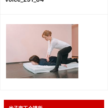
共済・福利厚生
検定試験
貸会議室・テナント募集
証明書・申請
職員採用
情報