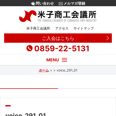
問い合わせ
メルマガ登録
米子商工会議所
アクセス
サイトマップ
ご入会はこちら
0859-22-5131
ホーム
>
>
voice_291_01
経営・創業相談
融資
補助金
販路拡大
voice_291_01