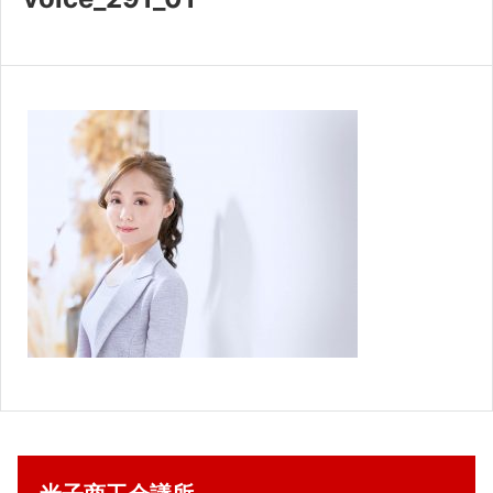
共済・福利厚生
検定試験
貸会議室・テナント募集
証明書・申請
職員採用
情報