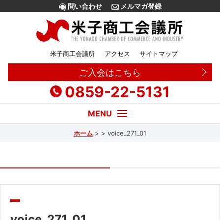
問い合わせ
メルマガ登録
米子商工会議所
アクセス
サイトマップ
ご入会はこちら
0859-22-5131
ホーム
>
>
voice_271_01
経営・創業相談
融資
補助金
販路拡大
voice_271_01