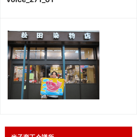
共済・福利厚生
検定試験
貸会議室・テナント募集
証明書・申請
職員採用
情報