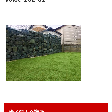
共済・福利厚生
検定試験
貸会議室・テナント募集
証明書・申請
職員採用
情報