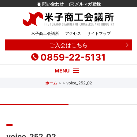
問い合わせ
メルマガ登録
米子商工会議所
アクセス
サイトマップ
ご入会はこちら
0859-22-5131
ホーム
>
>
voice_252_02
経営・創業相談
融資
補助金
販路拡大
voice_252_02