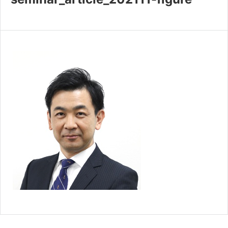
共済・福利厚生
検定試験
貸会議室・テナント募集
証明書・申請
職員採用
情報