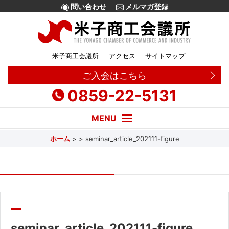
問い合わせ
メルマガ登録
米子商工会議所
アクセス
サイトマップ
ご入会はこちら
0859-22-5131
ホーム
>
>
seminar_article_202111-figure
経営・創業相談
融資
補助金
販路拡大
seminar_article_202111-figure