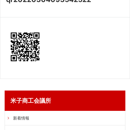
共済・福利厚生
検定試験
貸会議室・テナント募集
証明書・申請
職員採用
情報
米子商工会議所
新着情報