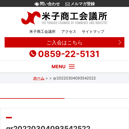
問い合わせ
メルマガ登録
米子商工会議所
アクセス
サイトマップ
ご入会はこちら
0859-22-5131
ホーム
>
>
qr20220304093542522
経営・創業相談
融資
補助金
販路拡大
qr20220304093542522