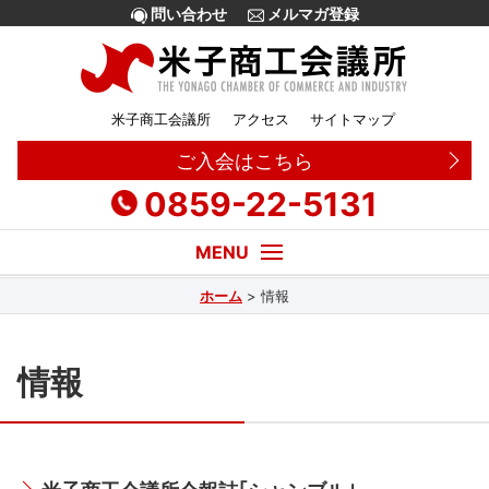
問い合わせ
メルマガ登録
米子商工会議所
アクセス
サイトマップ
ご入会はこちら
0859-22-5131
ホーム
>
情報
経営・創業相談
融資
情報
補助金
販路拡大