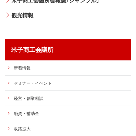
米子商工会議所会報誌｢シャンブル｣
共済・福利厚生
検定試験
観光情報
貸会議室・テナント募集
証明書・申請
米子商工会議所
職員採用
情報
新着情報
セミナー・イベント
経営・創業相談
融資・補助金
販路拡大