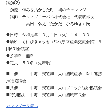
す)
講演②
演題：強みを活かした町工場のチャレンジ
講師：テクノグローバル株式会社 代表取締役
高田 弘之（たかだ ひろゆき）氏
●日時 令和元年１０月１日（火）１４：００
●場所 くにびきメッセ（島根県立産業交流会館）６
階601会議室
●参加料 無料
●定員 ５０名（先着順）
■主催 中海・宍道湖・大山圏域産学・医工連携
推進協議会
■共催 中海・宍道湖・大山ブロック経済協議会
■特別協力 中海・宍道湖・大山圏域市長会
カレンダーを表示