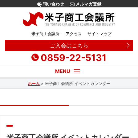
問い合わせ
メルマガ登録
米子商工会議所
アクセス
サイトマップ
ご入会はこちら
0859-22-5131
ホーム
>
米子商工会議所 イベントカレンダー
経営・創業相談
融資
補助金
販路拡大
米子商工会議所 イベントカレンダー