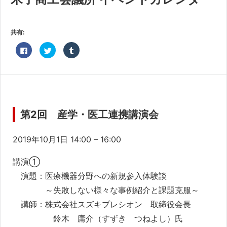
共済・福利厚生
検定試験
共有:
貸会議室・テナント募集
Facebook
ク
ク
で
リ
リ
共
ッ
ッ
有
ク
ク
証明書・申請
す
し
し
る
て
て
に
Twitter
Tumblr
職員採用
は
で
で
ク
共
共
リ
有
有
ッ
(新
(新
第2回 産学・医工連携講演会
情報
ク
し
し
し
い
い
て
ウ
ウ
く
ィ
ィ
2019年10月1日
14:00
–
16:00
だ
ン
ン
さ
ド
ド
い
ウ
ウ
(新
で
で
講演①
し
開
開
い
き
き
演題：医療機器分野への新規参入体験談
ウ
ま
ま
ィ
す)
す)
ン
～失敗しない様々な事例紹介と課題克服～
ド
ウ
講師：株式会社スズキプレシオン 取締役会長
で
開
鈴木 庸介（すずき つねよし）氏
き
ま