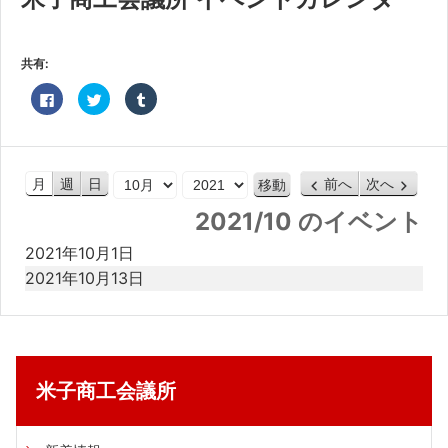
共済・福利厚生
検定試験
共有:
貸会議室・テナント募集
Facebook
ク
ク
で
リ
リ
共
ッ
ッ
有
ク
ク
証明書・申請
す
し
し
る
て
て
に
Twitter
Tumblr
職員採用
は
で
で
月
年
月
週
日
前へ
次へ
ク
共
共
リ
有
有
2021/10 のイベント
ッ
(新
(新
情報
ク
し
し
し
い
い
2021年10月1日
て
ウ
ウ
く
ィ
ィ
だ
ン
ン
2021年10月13日
さ
ド
ド
い
ウ
ウ
(新
で
で
し
開
開
い
き
き
ウ
ま
ま
ィ
す)
す)
ン
ド
米子商工会議所
ウ
で
開
き
ま