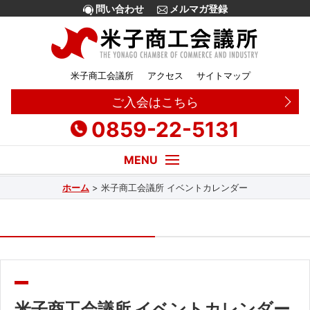
問い合わせ
メルマガ登録
米子商工会議所
アクセス
サイトマップ
ご入会はこちら
0859-22-5131
ホーム
>
米子商工会議所 イベントカレンダー
経営・創業相談
融資
補助金
販路拡大
米子商工会議所 イベントカレンダー