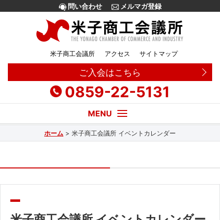
問い合わせ
メルマガ登録
米子商工会議所
アクセス
サイトマップ
ご入会はこちら
0859-22-5131
ホーム
>
米子商工会議所 イベントカレンダー
経営・創業相談
融資
補助金
販路拡大
米子商工会議所 イベントカレンダー