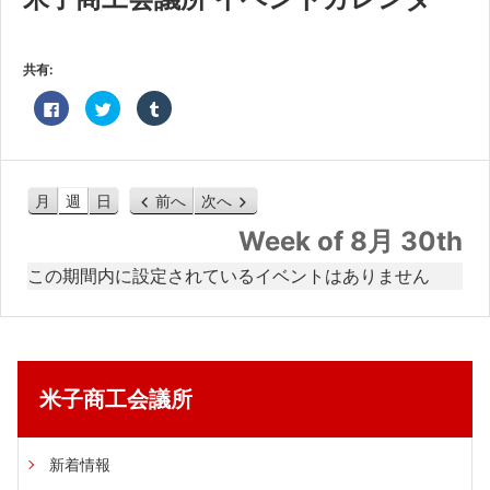
共済・福利厚生
検定試験
共有:
貸会議室・テナント募集
Facebook
ク
ク
で
リ
リ
共
ッ
ッ
有
ク
ク
証明書・申請
す
し
し
る
て
て
に
Twitter
Tumblr
職員採用
は
で
で
月
週
日
前へ
次へ
ク
共
共
リ
有
有
Week of 8月 30th
ッ
(新
(新
情報
ク
し
し
し
い
い
この期間内に設定されているイベントはありません
て
ウ
ウ
く
ィ
ィ
だ
ン
ン
さ
ド
ド
い
ウ
ウ
(新
で
で
し
開
開
い
き
き
ウ
ま
ま
ィ
す)
す)
米子商工会議所
ン
ド
ウ
で
開
新着情報
き
ま