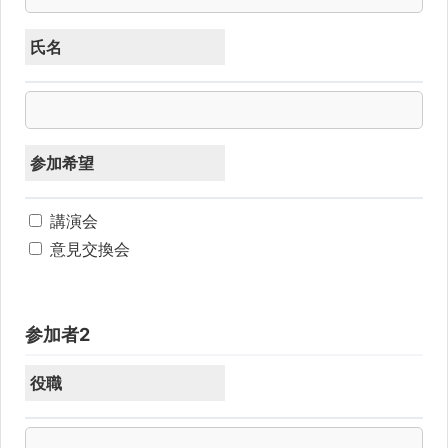
ウ
で
開
き
氏名
ま
す)
参加希望
講演会
意見交換会
参加者2
役職