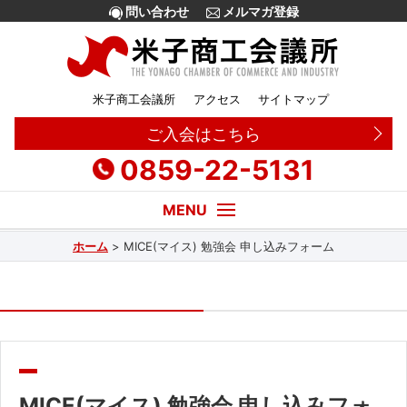
問い合わせ
メルマガ登録
米子商工会議所
アクセス
サイトマップ
ご入会はこちら
0859-22-5131
ホーム
>
MICE(マイス) 勉強会 申し込みフォーム
経営・創業相談
融資
補助金
販路拡大
MICE(マイス) 勉強会 申し込みフォ