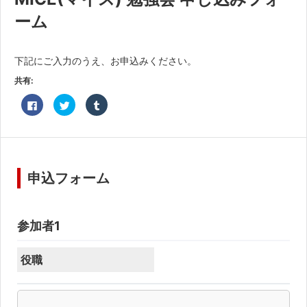
共済・福利厚生
ーム
検定試験
下記にご入力のうえ、お申込みください。
貸会議室・テナント募集
共有:
証明書・申請
Facebook
ク
ク
で
リ
リ
共
ッ
ッ
職員採用
有
ク
ク
す
し
し
る
て
て
に
Twitter
Tumblr
情報
は
で
で
ク
共
共
申込フォーム
リ
有
有
ッ
(新
(新
ク
し
し
し
い
い
て
ウ
ウ
く
ィ
ィ
参加者1
だ
ン
ン
さ
ド
ド
い
ウ
ウ
(新
で
で
役職
し
開
開
い
き
き
ウ
ま
ま
ィ
す)
す)
ン
ド