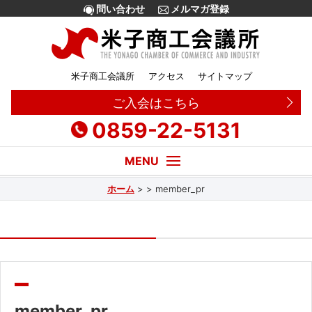
問い合わせ
メルマガ登録
米子商工会議所
アクセス
サイトマップ
ご入会はこちら
0859-22-5131
ホーム
>
>
member_pr
経営・創業相談
融資
補助金
販路拡大
member_pr