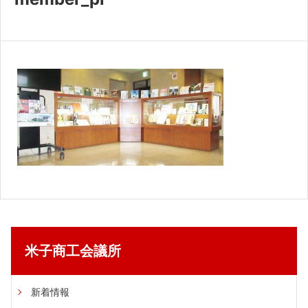
共済・福利厚生
検定試験
貸会議室・テナント募集
証明書・申請
職員採用
情報
米子商工会議所
新着情報