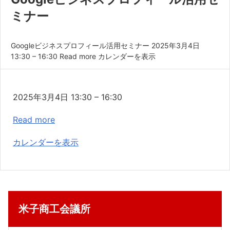
共済・福利厚生
ミナー
検定試験
Googleビジネスプロフィール活用セミナー 2025年3月4日
貸会議室・テナント募集
13:30 – 16:30 Read more カレンダーを表示
証明書・申請
職員採用
Google
2025年3月4日
13:30
–
16:30
ビ
情報
Read more
ジ
ネ
カレンダーを表示
ス
プ
ロ
フ
米子商工会議所
ィ
ー