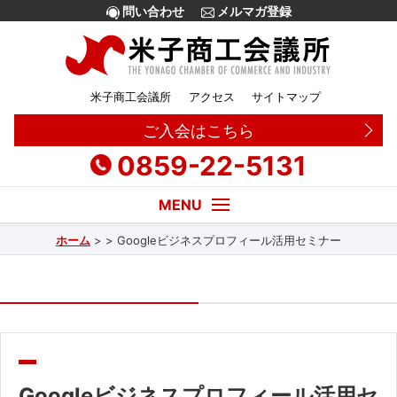
問い合わせ
メルマガ登録
米子商工会議所
アクセス
サイトマップ
ご入会はこちら
0859-22-5131
ホーム
>
>
Googleビジネスプロフィール活用セミナー
経営・創業相談
融資
補助金
販路拡大
Googleビジネスプロフィール活用セ