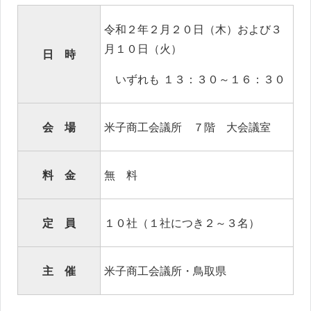
令和２年２月２０日（木）および３
月１０日（火）
日 時
いずれも １３：３０～１６：３０
会 場
米子商工会議所 ７階 大会議室
料 金
無 料
定 員
１０社（１社につき２～３名）
主 催
米子商工会議所・鳥取県