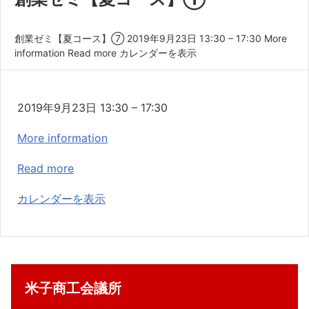
共済・福利厚生
検定試験
創業ゼミ【夏コース】⑦ 2019年9月23日 13:30 – 17:30 More
information Read more カレンダーを表示
貸会議室・テナント募集
証明書・申請
創
2019年9月23日
13:30
–
17:30
職員採用
業
More information
ゼ
情報
ミ
Read more
【夏
カレンダーを表示
コ
ー
ス】
⑦
米子商工会議所