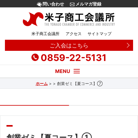
問い合わせ
メルマガ登録
米子商工会議所
アクセス
サイトマップ
ご入会はこちら
0859-22-5131
ホーム
>
>
創業ゼミ【夏コース】⑦
経営・創業相談
融資
補助金
販路拡大
創業ゼミ【夏コース】①