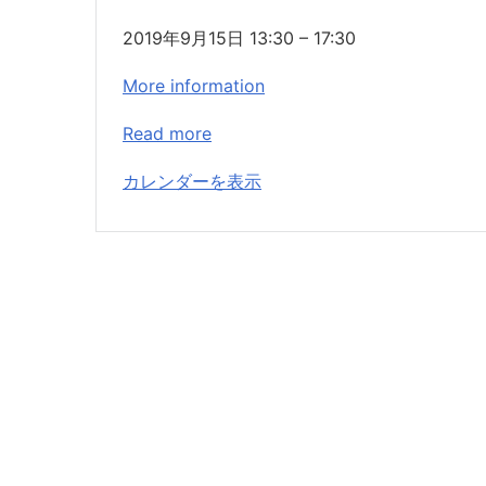
創
2019年9月15日
13:30
–
17:30
業
More information
ゼ
ミ
Read more
【夏
カレンダーを表示
コ
ー
ス】
①