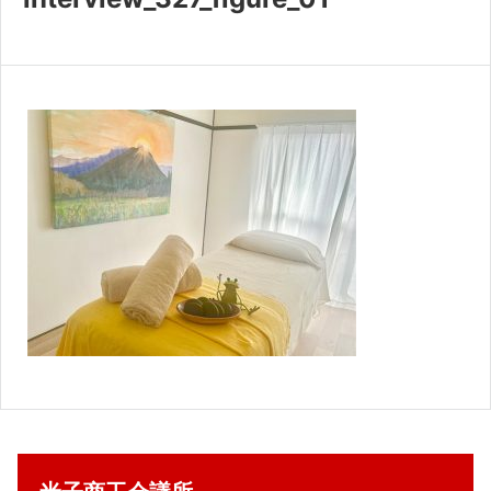
共済・福利厚生
検定試験
貸会議室・テナント募集
証明書・申請
職員採用
情報