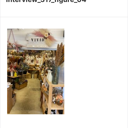
共済・福利厚生
検定試験
貸会議室・テナント募集
証明書・申請
職員採用
情報