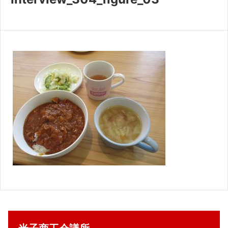
共済・福利厚生
検定試験
貸会議室・テナント募集
証明書・申請
職員採用
情報