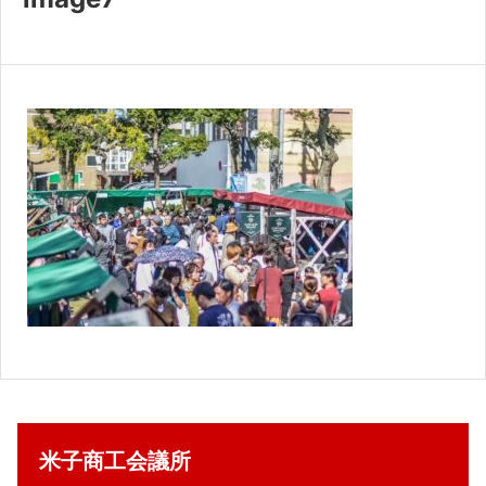
共済・福利厚生
検定試験
貸会議室・テナント募集
証明書・申請
職員採用
情報
米子商工会議所