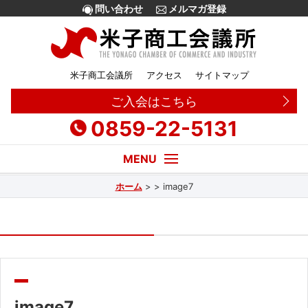
問い合わせ
メルマガ登録
米子商工会議所
アクセス
サイトマップ
ご入会はこちら
0859-22-5131
ホーム
>
>
image7
経営・創業相談
融資
補助金
販路拡大
image7