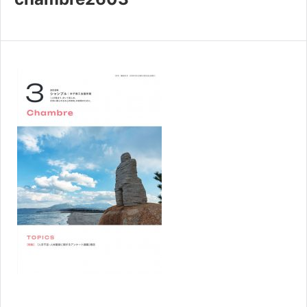
共済・福利厚生
検定試験
貸会議室・テナント募集
証明書・申請
職員採用
情報