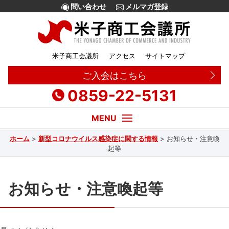
問い合わせ
メルマガ登録
米子商工会議所
アクセス
サイトマップ
ご入会はこちら
0859-22-5131
ホーム
>
新型コロナウイルス感染症に関する情報
>
お知らせ・注意喚
経営・創業相談
起等
融資
お知らせ・注意喚起等
補助金
販路拡大