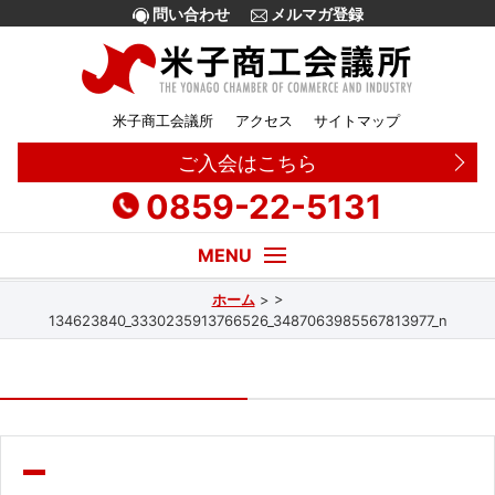
問い合わせ
メルマガ登録
米子商工会議所
アクセス
サイトマップ
ご入会はこちら
0859-22-5131
ホーム
>
>
経営・創業相談
134623840_3330235913766526_3487063985567813977_n
融資
補助金
販路拡大