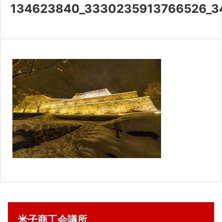
共済・福利厚生
134623840_3330235913766526_3
検定試験
貸会議室・テナント募集
証明書・申請
職員採用
情報
米子商工会議所