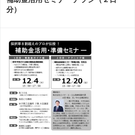
共済・福利厚生
分）
検定試験
貸会議室・テナント募集
証明書・申請
職員採用
情報