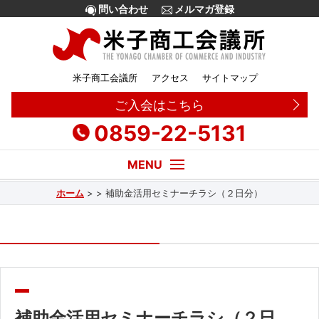
問い合わせ
メルマガ登録
米子商工会議所
アクセス
サイトマップ
ご入会はこちら
0859-22-5131
ホーム
>
>
補助金活用セミナーチラシ（２日分）
経営・創業相談
融資
補助金
販路拡大
補助金活用セミナーチラシ（２日