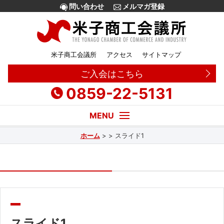
問い合わせ
メルマガ登録
米子商工会議所
アクセス
サイトマップ
ご入会はこちら
0859-22-5131
ホーム
>
>
スライド1
経営・創業相談
融資
補助金
販路拡大
スライド1