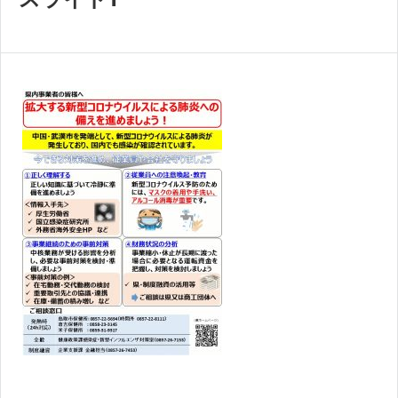
共済・福利厚生
検定試験
貸会議室・テナント募集
証明書・申請
職員採用
情報